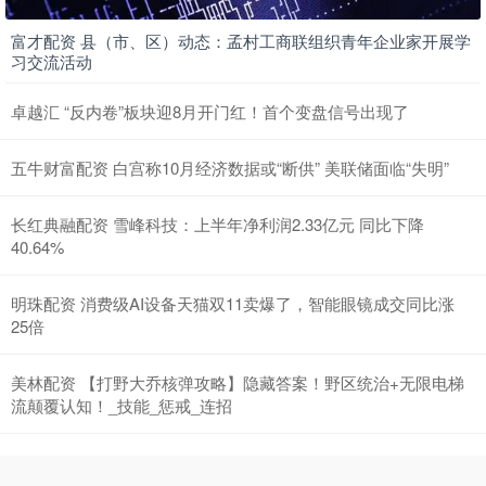
富才配资 县（市、区）动态：孟村工商联组织青年企业家开展学
习交流活动
卓越汇 “反内卷”板块迎8月开门红！首个变盘信号出现了
五牛财富配资 白宫称10月经济数据或“断供” 美联储面临“失明”
长红典融配资 雪峰科技：上半年净利润2.33亿元 同比下降
40.64%
明珠配资 消费级AI设备天猫双11卖爆了，智能眼镜成交同比涨
25倍
美林配资 【打野大乔核弹攻略】隐藏答案！野区统治+无限电梯
流颠覆认知！_技能_惩戒_连招