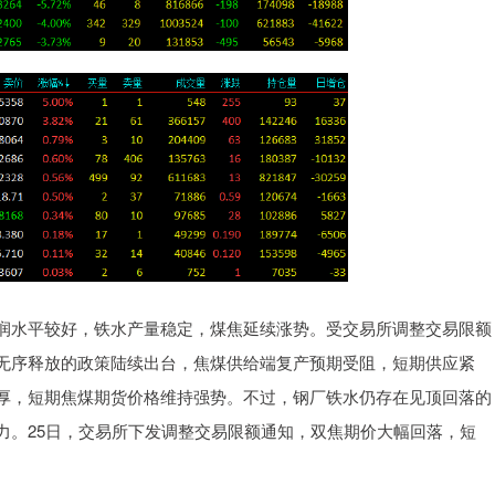
水平较好，铁水产量稳定，煤焦延续涨势。受交易所调整交易限额
无序释放的政策陆续出台，焦煤供给端复产预期受阻，短期供应紧
厚，短期焦煤期货价格维持强势。不过，钢厂铁水仍存在见顶回落的
力。25日，交易所下发调整交易限额通知，双焦期价大幅回落，短