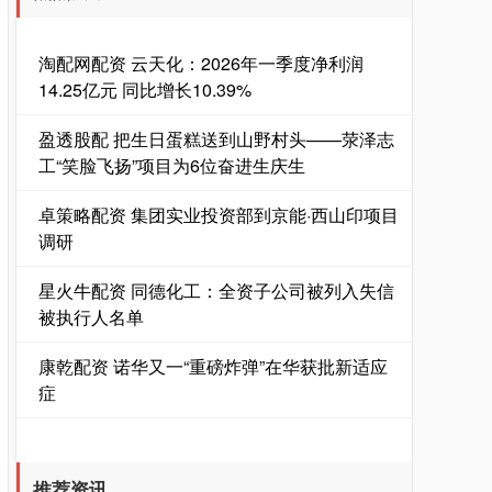
淘配网配资 云天化：2026年一季度净利润
14.25亿元 同比增长10.39%
盈透股配 把生日蛋糕送到山野村头——荥泽志
工“笑脸飞扬”项目为6位奋进生庆生
卓策略配资 集团实业投资部到京能·西山印项目
调研
星火牛配资 同德化工：全资子公司被列入失信
被执行人名单
康乾配资 诺华又一“重磅炸弹”在华获批新适应
症
推荐资讯