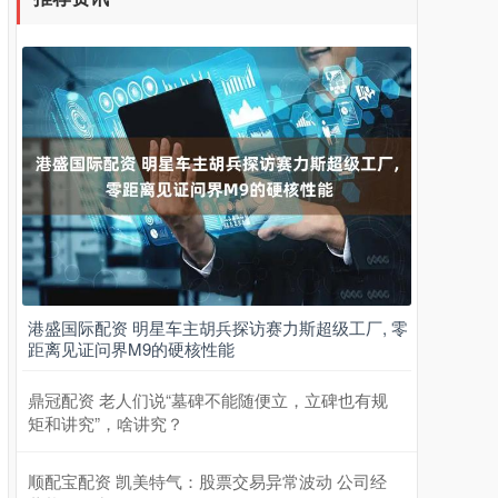
港盛国际配资 明星车主胡兵探访赛力斯超级工厂, 零
距离见证问界M9的硬核性能
鼎冠配资 老人们说“墓碑不能随便立，立碑也有规
矩和讲究”，啥讲究？
顺配宝配资 凯美特气：股票交易异常波动 公司经