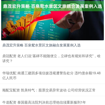
鼎茂宏升策略 百泉鸳水景区文旅融合发展案例入选
鼎冠配资 老人们说“墓碑不能随便立，立碑也有规矩和讲究”，啥
讲究？
华瑞优配 南通三建因多项信披违规遭警告处分 违约债余额19.48
亿人民币
顺配宝配资 凯美特气：股票交易异常波动 公司经营状况正常
牛道配资 泰国最高法院判决前总理他信须重新服刑1年