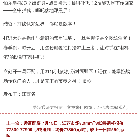
怕东皇/张良？出辉月+旭日初光！被哪吒飞？2技能丢脚下传回家
——空中拦截，哪吒落地即黑屏！
结语：打破认知边界，你就是版本！
打野大乔是操作与意识的双重试炼，一旦掌握便是全图统治者！
赛季倒计时开启，用这套颠覆性打法冲上王者，让对手在“电梯
流”的阴影下颤抖吧！
立刻开一局匹配，用211闪电战打崩对面野区！记住：能掌控战
场传送门的人，才是真正的节奏之神！ 🚪💨
发布于：江西省
美港通证券提示：文章来自网络，不代表本站观点。
上一篇：
趣富配资 7月15日，江苏市场8.0mmT3低氧铜杆报价
77800-77900元/吨送到，均价77850元/吨，较上一日跌550元/
吨。