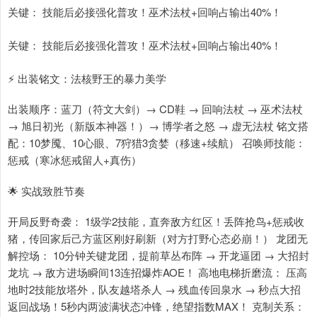
关键： 技能后必接强化普攻！巫术法杖+回响占输出40%！
关键： 技能后必接强化普攻！巫术法杖+回响占输出40%！
⚡ 出装铭文：法核野王的暴力美学
出装顺序：蓝刀（符文大剑）→ CD鞋 → 回响法杖 → 巫术法杖
→ 旭日初光（新版本神器！）→ 博学者之怒 → 虚无法杖 铭文搭
配：10梦魇、10心眼、7狩猎3贪婪（移速+续航） 召唤师技能：
惩戒（寒冰惩戒留人+真伤）
🌟 实战致胜节奏
开局反野奇袭： 1级学2技能，直奔敌方红区！丢阵抢鸟+惩戒收
猪，传回家后己方蓝区刚好刷新（对方打野心态必崩！） 龙团无
解控场： 10分钟关键龙团，提前草丛布阵 → 开龙逼团 → 大招封
龙坑 → 敌方进场瞬间13连招爆炸AOE！ 高地电梯折磨流： 压高
地时2技能放塔外，队友越塔杀人 → 残血传回泉水 → 秒点大招
返回战场！5秒内两波满状态冲锋，绝望指数MAX！ 克制关系：