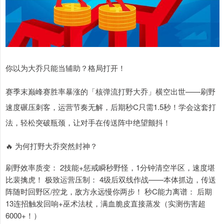
你以为大乔只能当辅助？格局打开！
赛季末巅峰赛胜率暴涨的「核弹流打野大乔」横空出世——刷野
速度碾压刺客，运营节奏无解，后期秒C只需1.5秒！学会这套打
法，轻松突破瓶颈，让对手在传送阵中绝望颤抖！
🔥 为何打野大乔突然封神？
刷野效率质变： 2技能+惩戒瞬秒野怪，1分钟清空半区，速度堪
比裴擒虎！ 极致运营压制： 4级后双线作战——本体抓边，传送
阵随时回野区/控龙，敌方永远慢你两步！ 秒C能力离谱： 后期
13连招触发回响+巫术法杖，满血脆皮直接蒸发（实测伤害超
6000+！）