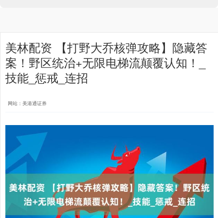
美林配资 【打野大乔核弹攻略】隐藏答
案！野区统治+无限电梯流颠覆认知！_
技能_惩戒_连招
网站：美港通证券