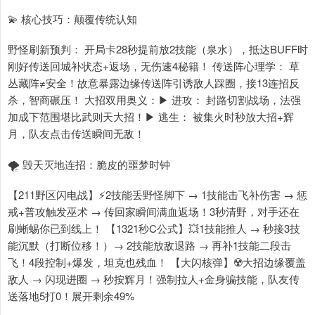
💫 核心技巧：颠覆传统认知
野怪刷新预判： 开局卡28秒提前放2技能（泉水），抵达BUFF时
刚好传送回城补状态+返场，无伤速4秘籍！ 传送阵心理学： 草
丛藏阵≠安全！故意暴露边缘传送阵引诱敌人踩圈，接13连招反
杀，智商碾压！ 大招双用奥义：▶ 进攻： 封路切割战场，法强
加成下范围堪比武则天大招！▶ 逃生： 被集火时秒放大招+辉
月，队友点击传送瞬间无敌！
🌪️ 毁天灭地连招：脆皮的噩梦时钟
【211野区闪电战】⚡2技能丢野怪脚下 → 1技能击飞补伤害 → 惩
戒+普攻触发巫术 → 传回家瞬间满血返场！3秒清野，对手还在
刷蜥蜴你已到线上！ 【1321秒C公式】💥1技能推人 → 秒接3技
能沉默（打断位移！）→ 2技能放敌退路 → 再补1技能二段击
飞！4段控制+爆发，坦克也残血！ 【大闪核弹】☢️大招边缘覆盖
敌人 → 闪现进圈 → 秒按辉月！强制拉人+金身骗技能，队友传
送落地5打0！展开剩余49%