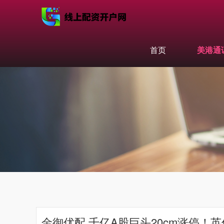
首页
美港通
金御优配 千亿A股巨头20cm涨停！