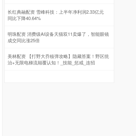
长红典融配资 雪峰科技：上半年净利润2.33亿元
同比下降40.64%
明珠配资 消费级AI设备天猫双11卖爆了，智能眼镜
成交同比涨25倍
美林配资 【打野大乔核弹攻略】隐藏答案！野区统
治+无限电梯流颠覆认知！_技能_惩戒_连招