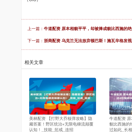
上一篇：
牛道配资 原本相貌平平，却被捧成貌比西施的绝
下一篇：
浙商配资 乌克兰无法放弃顿巴斯！施瓦辛格发视
相关文章
美林配资 【打野大乔核弹攻略】隐
牛道配资 
藏答案！野区统治+无限电梯流颠覆
貌比西施的
认知！_技能_惩戒_连招
过如此_长相