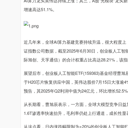
AI算力龙头英伟达持续上涨；其三，A股“光模块”龙头新易
增速高达51.1%。
近几年来，全球AI算力基建竞赛持续升温，很大程度
证指数公司数据，截至2025年6月30日，创业板人工
际旭创、天孚通信）的合计权重占比高达28.21%，该指
展望后市，创业板人工智能ETF(159363)基金经
于H20芯片恢复供应中国，英伟达股价7月15日大涨逾
预告，其2025年Q2利润中值为24亿元，环比增长52
从长期看，曹旭辰表示，一方面，全球大模型竞争日益加
1.6T渗透率快速抬升，毛利率仍处上行通道，成长性显
从这点看，日内涨跌幅限制为±20%的创业板人工智能ETF