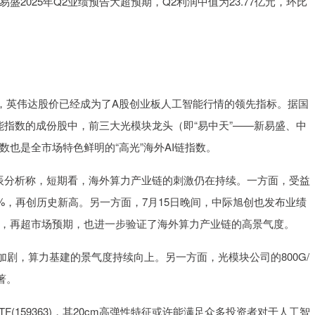
盛2025年Q2业绩预告大超预期，Q2利润中值为23.77亿元，环比
上，英伟达股价已经成为了A股创业板人工智能行情的领先指标。据国
智能指数的成份股中，前三大光模块龙头（即“易中天”——新易盛、中
数也是全市场特色鲜明的“高光”海外AI链指数。
理曹旭辰分析称，短期看，海外算力产业链的刺激仍在持续。一方面，受益
4%，再创历史新高。另一方面，7月15日晚间，中际旭创也发布业绩
.5%，再超市场预期，也进一步验证了海外算力产业链的高景气度。
剧，算力基建的景气度持续向上。另一方面，光模块公司的800G/
著。
(159363)，其20cm高弹性特征或许能满足众多投资者对于人工智