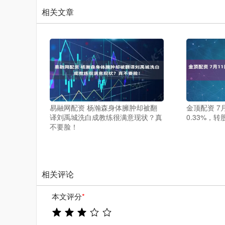
相关文章
易融网配资 杨瀚森身体臃肿却被翻
金顶配资 7
译刘禹城洗白成教练很满意现状？真
0.33%，转
不要脸！
相关评论
本文评分
*