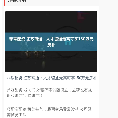
非常配资 江苏南通：人才留通最高可享150万元房补
鼎冠配资 老人们说“墓碑不能随便立，立碑也有规
矩和讲究”，啥讲究？
顺配宝配资 凯美特气：股票交易异常波动 公司经
营状况正常