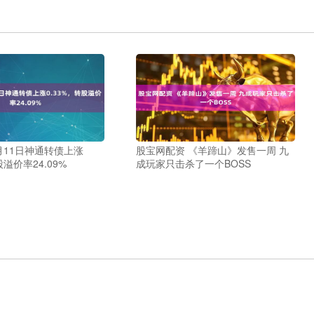
月11日神通转债上涨
股宝网配资 《羊蹄山》发售一周 九
股溢价率24.09%
成玩家只击杀了一个BOSS