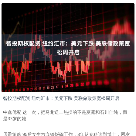
智投期权配资 纽约汇市：美元下跌 美联储政策宽松周开启
中鑫优配 这一次，把马龙送上热搜的不是夏露和石川佳纯，而
是37岁的她
贝盈策略 95后女生放弃铁饭碗工作，8年从专科读到博士，网友