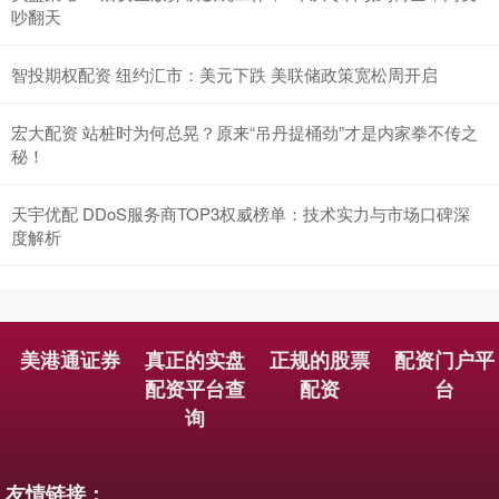
吵翻天
智投期权配资 纽约汇市：美元下跌 美联储政策宽松周开启
宏大配资 站桩时为何总晃？原来“吊丹提桶劲”才是内家拳不传之
秘！
天宇优配 DDoS服务商TOP3权威榜单：技术实力与市场口碑深
度解析
美港通证券
真正的实盘
正规的股票
配资门户平
配资平台查
配资
台
询
友情链接：