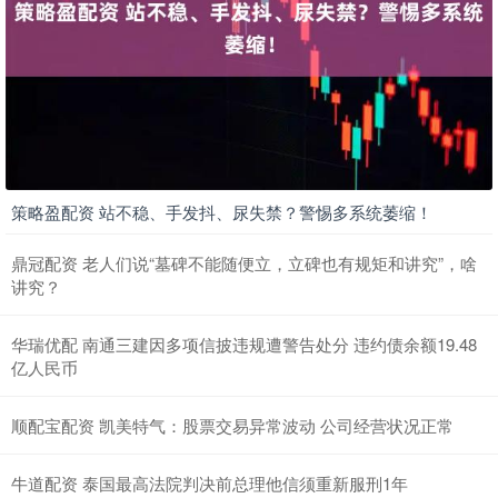
策略盈配资 站不稳、手发抖、尿失禁？警惕多系统萎缩！
鼎冠配资 老人们说“墓碑不能随便立，立碑也有规矩和讲究”，啥
讲究？
华瑞优配 南通三建因多项信披违规遭警告处分 违约债余额19.48
亿人民币
顺配宝配资 凯美特气：股票交易异常波动 公司经营状况正常
牛道配资 泰国最高法院判决前总理他信须重新服刑1年