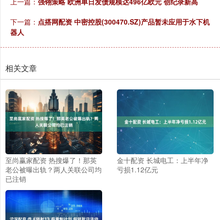
上一篇：
强翎策略 欧洲单日发债规模达496亿欧元 创纪录新高
下一篇：
点搭网配资 中密控股(300470.SZ)产品暂未应用于水下机
器人
相关文章
至尚赢家配资 热搜爆了！那英
金十配资 长城电工：上半年净
老公被曝出轨？两人关联公司均
亏损1.12亿元
已注销