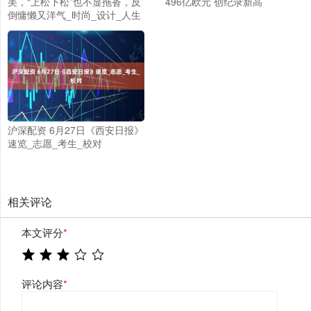
美，“上松下松”也不显拖沓，反
496亿欧元 创纪录新高
倒慵懒又洋气_时尚_设计_人生
沪深配资 6月27日《西安日报》
速览_志愿_考生_校对
相关评论
本文评分
*
评论内容
*