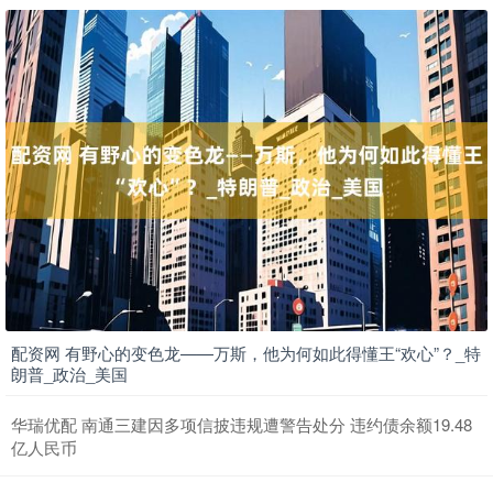
配资网 有野心的变色龙——万斯，他为何如此得懂王“欢心”？_特
朗普_政治_美国
华瑞优配 南通三建因多项信披违规遭警告处分 违约债余额19.48
亿人民币