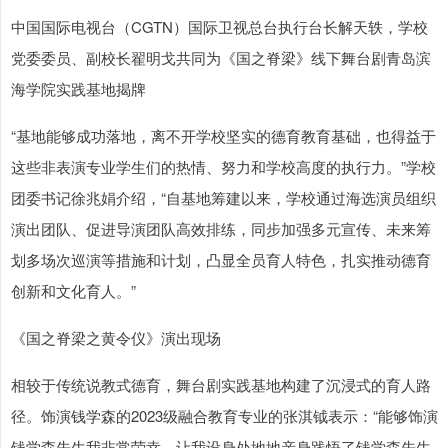
中国国际电视台（CGTN）国际卫视总台执行台长解天轶，学校
党委委员、副校长翟明戈共同为《国之脊梁》线下舞台剧青岛滨
海学院实践基地揭牌
“基地能够成功落地，离不开学校坚实的德育教育基础，也得益于
这些非表演专业学生们的热情、努力和学校高度的执行力。”学校
团委书记徐兆娟介绍，“自基地筹建以来，学校通过海选演员组织
演出团队、促进导演团队高效排练，同步加强多元宣传、未来筹
划多场次巡演等措施和计划，凸显全员育人特色，扎实推动德育
创新和文化育人。”
《国之脊梁之黄令仪》演出现场
相较于传统说教式德育，舞台剧实践基地构建了沉浸式的育人路
径。饰演钱学森的2023级融合教育专业的张淇钺表示：“能够饰演
钱学森先生我非常荣幸，让我设身处地地亲身践悟了钱学森先生