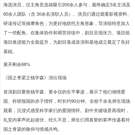
海选演员，仅主角竞选就吸引200余人参与，最终确定3名主演及
60余人团队（含 30余名演职人员）。演员们通过观看影视资料、
研读传记等揣摩角色；为更好地烘托主角形象，导演组特意加入
了一些配角。在集体协作和艰苦排练中，剧目呈现张力、项目组
项目推进能力全面提升，为剧目落成首演和基地成立奠定了良好
基础。
展开剩余68%
《国之脊梁之钱学森》演出现场
首演剧目聚焦钱学森、黄令仪的生平事迹，展示了他们倾情爱
国、科研报国的赤子情怀，时长约90分钟。全校千余名师生现场
观看，沉浸式感受科学家们的爱国情怀。剧中关键场景再现时，
礼堂内掌声此起彼伏、经久不息，师生们用真挚的掌声传递着对
国之脊梁的敬仰与情感共鸣。