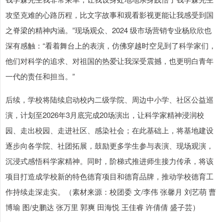
攻坚克难的心路历程，比文字故事和观看影视更能让我感受到国
之脊梁的精神内涵。”现场观众、2024 级市场营销专业杨欣欣也
深有感触：“看着舞台上的表演，仿佛穿越时空见到了科学家们，
他们对科学的追求、对祖国的热爱让我深受震撼，也更明白青年
一代的责任和担当。”
后续，学校将陆续启动校内二级学院、周边中小学、社区公益巡
演，计划至2026年3月底完成20场演出，让科学家精神浸润校
园、走出校园、走进社区、感染社会；在此基础上，将基地建设
逐步向各学院、社团拓展，鼓励更多学生参与表演、现场观演，
沉浸式感悟科学家精神。同时，阶梯式推进师生接力传承，将该
项目打造成学校新的特色德育项目和德育品牌，推动学校德育工
作持续走深走实。（素材来源：校团委 文/李伟 张馨月 刘艺萌 曹
博瑜 图/史鹏达 张万里 郭爽 田海悦 王佳睿 许倩倩 盛子芸）